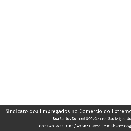
Sindicato dos Empregados no Comércio do Extremo
Rua Santos Dumont 300, Centro - Sao Miguel d
Fone: 049 3622-0163 / 49 3621-0658 | e-mail: seceosc