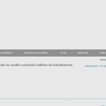
Convênios
Assessoria Jurídica
CCTs
Notícias
Foto
volta
alor do auxílio e prejudica milhões de trabalhadores
09/02/2021 - 12:4